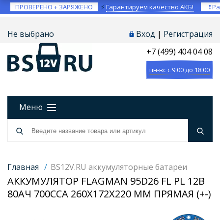
ПРОВЕРЕНО + ЗАРЯЖЕНО
⚡
Гарантируем качество АКБ!
❗ Ра
Не выбрано
Вход
|
Регистрация
+7 (499) 404 04 08
пн-вс с 9:00 до 18:00
Меню
Главная
/
BS12V.RU аккумуляторные батареи
АККУМУЛЯТОР FLAGMAN 95D26 FL PL 12В
80АЧ 700CCA 260X172X220 ММ ПРЯМАЯ (+-)