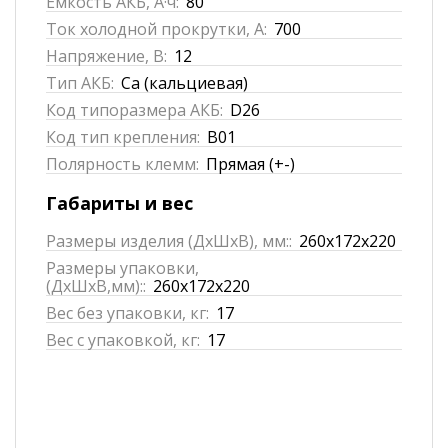
Емкость АКБ, А·ч:
80
Ток холодной прокрутки, А:
700
Напряжение, В:
12
Тип АКБ:
Ca (кальциевая)
Код типоразмера АКБ:
D26
Код тип крепления:
B01
Полярность клемм:
Прямая (+-)
Габариты и вес
Размеры изделия (ДхШхВ), мм::
260x172x220
Размеры упаковки,
(ДхШхВ,мм)::
260x172x220
Вес без упаковки, кг:
17
Вес с упаковкой, кг:
17