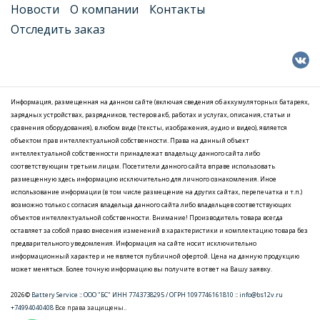
Новости
О компании
Контакты
Отследить заказ
Информация, размещенная на данном сайте (включая сведения об аккумуляторных батареях,
зарядных устройствах, разрядников, тестеров акб, работах и услугах, описания, статьи и
сравнения оборудования), в любом виде (тексты, изображения, аудио и видео), является
объектом прав интеллектуальной собственности. Права на данный объект
интеллектуальной собственности принадлежат владельцу данного сайта либо
соответствующим третьим лицам. Посетители данного сайта вправе использовать
размещенную здесь информацию исключительно для личного ознакомления. Иное
использование информации (в том числе размещение на других сайтах, перепечатка и т.п.)
возможно только с согласия владельца данного сайта либо владельцев соответствующих
объектов интеллектуальной собственности. Внимание! Производитель товара всегда
оставляет за собой право внесения изменений в характеристики и комплектацию товара без
предварительного уведомления. Информация на сайте носит исключительно
информационный характер и не является публичной офертой. Цена на данную продукцию
может меняться. Более точную информацию вы получите в ответ на Вашу заявку.
2026©
Battery Service
::
ООО "БС" ИНН 7743738295 / ОГРН 1097746161810
::
info@bs12v.ru
+74994040408
Все права защищены..