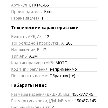
Артикул:
ETX14L-BS
Производитель:
Exide
Гарантия (лет):
1
Технические характеристики
Емкость АКБ, А·ч:
12
Ток холодной прокрутки, А:
200
Напряжение, В:
12
Тип АКБ:
AGM
Код типоразмера АКБ:
MOTO
Код тип крепления:
неприменимо
Полярность клемм:
Обратная (-+)
Габариты и вес
Размеры изделия (ДхШхВ), мм::
150x87x145
Размеры упаковки, (ДхШхВ,мм)::
150x87x145
Вес без упаковки, кг:
4