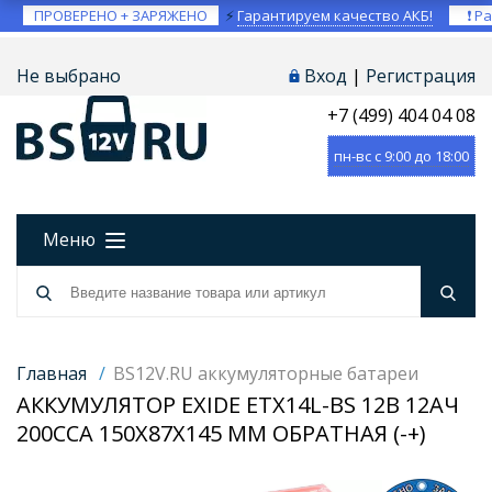
ПРОВЕРЕНО + ЗАРЯЖЕНО
⚡
Гарантируем качество АКБ!
❗ Ра
Не выбрано
Вход
|
Регистрация
+7 (499) 404 04 08
пн-вс с 9:00 до 18:00
Меню
Главная
/
BS12V.RU аккумуляторные батареи
АККУМУЛЯТОР EXIDE ETX14L-BS 12В 12АЧ
200CCA 150X87X145 ММ ОБРАТНАЯ (-+)