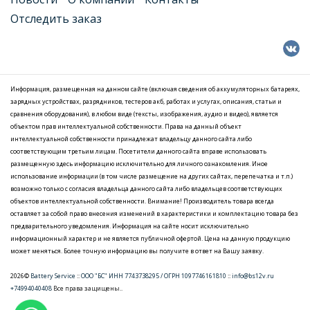
Отследить заказ
Информация, размещенная на данном сайте (включая сведения об аккумуляторных батареях,
зарядных устройствах, разрядников, тестеров акб, работах и услугах, описания, статьи и
сравнения оборудования), в любом виде (тексты, изображения, аудио и видео), является
объектом прав интеллектуальной собственности. Права на данный объект
интеллектуальной собственности принадлежат владельцу данного сайта либо
соответствующим третьим лицам. Посетители данного сайта вправе использовать
размещенную здесь информацию исключительно для личного ознакомления. Иное
использование информации (в том числе размещение на других сайтах, перепечатка и т.п.)
возможно только с согласия владельца данного сайта либо владельцев соответствующих
объектов интеллектуальной собственности. Внимание! Производитель товара всегда
оставляет за собой право внесения изменений в характеристики и комплектацию товара без
предварительного уведомления. Информация на сайте носит исключительно
информационный характер и не является публичной офертой. Цена на данную продукцию
может меняться. Более точную информацию вы получите в ответ на Вашу заявку.
2026©
Battery Service
::
ООО "БС" ИНН 7743738295 / ОГРН 1097746161810
::
info@bs12v.ru
+74994040408
Все права защищены..