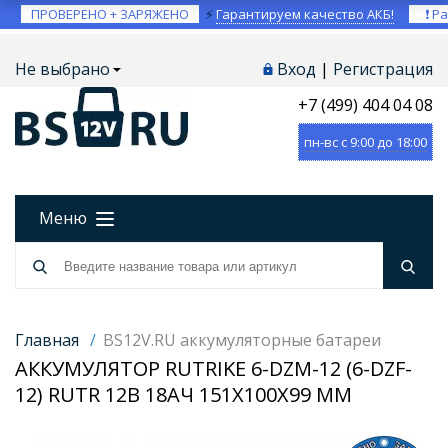
ПРОВЕРЕНО + ЗАРЯЖЕНО
⚡
Гарантируем качество АКБ!
❗ Ра
Не выбрано
Вход
|
Регистрация
+7 (499) 404 04 08
пн-вс с 9:00 до 18:00
Меню
Главная
/
BS12V.RU аккумуляторные батареи
АККУМУЛЯТОР RUTRIKE 6-DZM-12 (6-DZF-
12) RUTR 12В 18АЧ 151X100X99 ММ