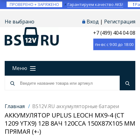
ПРОВЕРЕНО + ЗАРЯЖЕНО
⚡
Гарантируем качество АКБ!
❗ Ра
Не выбрано
Вход
|
Регистрация
+7 (499) 404 04 08
пн-вс с 9:00 до 18:00
Меню
Главная
/
BS12V.RU аккумуляторные батареи
АККУМУЛЯТОР UPLUS LEOCH MX9-4 (СТ
1209 YTX9) 12В 8АЧ 120CCA 150X87X105 ММ
ПРЯМАЯ (+-)