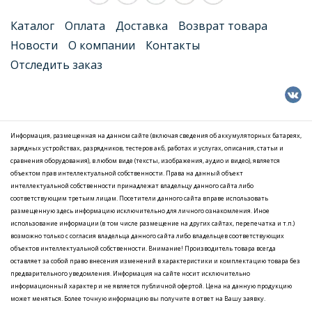
Каталог
Оплата
Доставка
Возврат товара
Новости
О компании
Контакты
Отследить заказ
Информация, размещенная на данном сайте (включая сведения об аккумуляторных батареях,
зарядных устройствах, разрядников, тестеров акб, работах и услугах, описания, статьи и
сравнения оборудования), в любом виде (тексты, изображения, аудио и видео), является
объектом прав интеллектуальной собственности. Права на данный объект
интеллектуальной собственности принадлежат владельцу данного сайта либо
соответствующим третьим лицам. Посетители данного сайта вправе использовать
размещенную здесь информацию исключительно для личного ознакомления. Иное
использование информации (в том числе размещение на других сайтах, перепечатка и т.п.)
возможно только с согласия владельца данного сайта либо владельцев соответствующих
объектов интеллектуальной собственности. Внимание! Производитель товара всегда
оставляет за собой право внесения изменений в характеристики и комплектацию товара без
предварительного уведомления. Информация на сайте носит исключительно
информационный характер и не является публичной офертой. Цена на данную продукцию
может меняться. Более точную информацию вы получите в ответ на Вашу заявку.