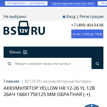
ПРОВЕРЕНО + ЗАРЯЖЕНО
⚡
Гарантируем качество АКБ!
❗ Ра
Не выбрано
Вход
|
Регистрация
+7 (499) 404 04 08
пн-вс с 9:00 до 18:00
Меню
Главная
/
BS12V.RU аккумуляторные батареи
АККУМУЛЯТОР YELLOW HR 12-26 YL 12В
26АЧ 166X175X125 ММ ОБРАТНАЯ (-+)