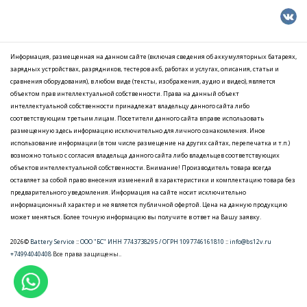
Информация, размещенная на данном сайте (включая сведения об аккумуляторных батареях,
зарядных устройствах, разрядников, тестеров акб, работах и услугах, описания, статьи и
сравнения оборудования), в любом виде (тексты, изображения, аудио и видео), является
объектом прав интеллектуальной собственности. Права на данный объект
интеллектуальной собственности принадлежат владельцу данного сайта либо
соответствующим третьим лицам. Посетители данного сайта вправе использовать
размещенную здесь информацию исключительно для личного ознакомления. Иное
использование информации (в том числе размещение на других сайтах, перепечатка и т.п.)
возможно только с согласия владельца данного сайта либо владельцев соответствующих
объектов интеллектуальной собственности. Внимание! Производитель товара всегда
оставляет за собой право внесения изменений в характеристики и комплектацию товара без
предварительного уведомления. Информация на сайте носит исключительно
информационный характер и не является публичной офертой. Цена на данную продукцию
может меняться. Более точную информацию вы получите в ответ на Вашу заявку.
2026©
Battery Service
::
ООО "БС" ИНН 7743738295 / ОГРН 1097746161810
::
info@bs12v.ru
+74994040408
Все права защищены..