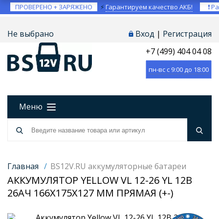
ПРОВЕРЕНО + ЗАРЯЖЕНО
⚡
Гарантируем качество АКБ!
❗ Ра
Не выбрано
Вход
|
Регистрация
+7 (499) 404 04 08
пн-вс с 9:00 до 18:00
Меню
Главная
/
BS12V.RU аккумуляторные батареи
АККУМУЛЯТОР YELLOW VL 12-26 YL 12В
26АЧ 166X175X127 ММ ПРЯМАЯ (+-)