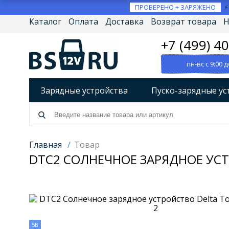
ПРОВЕРЕНО + ЗАРЯЖЕНО
Каталог
Оплата
Доставка
Возврат товара
Н
+7 (499) 4
пн-вс с 9:00 д
Зарядные устройства
Пуско-зарядные ус
Разрядно-диагностические устройства
А
Источники бесперебойного питания (ИБП)
Главная
/
Товар
DTC2 СОЛНЕЧНОЕ ЗАРЯДНОЕ УСТ
Товары по брендам
5B