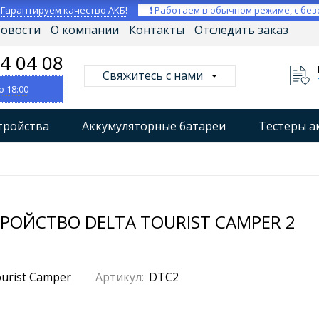
⚡
Гарантируем качество АКБ!
❗ Работаем в обычном режиме, с без
овости
О компании
Контакты
Отследить заказ
04 04 08
Свяжитесь с нами
о 18:00
тройства
Аккумуляторные батареи
Тестеры а
втокомпрессоры
Профессиональные зарядные уст
Мониторы аккумуляторных батарей
Стабилизат
РОЙСТВО DELTA TOURIST CAMPER 2
Артикул:
DTC2