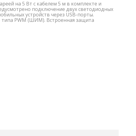
реей на 5 Вт с кабелем 5 м в комплекте и
редусмотрено подключение двух светодиодных
а мобильных устройств через USB-порты.
р типа PWM (ШИМ). Встроенная защита