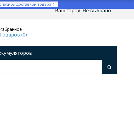
опасной доставкой товара ❗
Ваш город:
Не выбрано
Избранное
Товаров (
0
)
ккумуляторов
ройства
оры напряжения
Инверторы