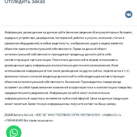
Отследить заказ
Информация, размещенная на данном сайте (включая сведения об аккумуляторных батареях,
зарядных устройствах, разрядников, тестеров акб, работах и услугах, описания, статьи и
сравнения оборудования), в любом виде (тексты, изображения, аудио и видео), является
объектом прав интеллектуальной собственности. Права на данный объект
интеллектуальной собственности принадлежат владельцу данного сайта либо
соответствующим третьим лицам. Посетители данного сайта вправе использовать
размещенную здесь информацию исключительно для личного ознакомления. Иное
использование информации (в том числе размещение на других сайтах, перепечатка и т.п.)
возможно только с согласия владельца данного сайта либо владельцев соответствующих
объектов интеллектуальной собственности. Внимание! Производитель товара всегда
оставляет за собой право внесения изменений в характеристики и комплектацию товара без
предварительного уведомления. Информация на сайте носит исключительно
информационный характер и не является публичной офертой. Цена на данную продукцию
может меняться. Более точную информацию вы получите в ответ на Вашу заявку.
2026©
Battery Service
::
ООО "БС" ИНН 7743738295 / ОГРН 1097746161810
::
info@bs12v.ru
+74994040408
Все права защищены..