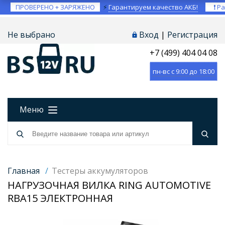
ПРОВЕРЕНО + ЗАРЯЖЕНО
⚡
Гарантируем качество АКБ!
❗ Ра
Не выбрано
Вход
|
Регистрация
+7 (499) 404 04 08
пн-вс с 9:00 до 18:00
Меню
Главная
/
Тестеры аккумуляторов
НАГРУЗОЧНАЯ ВИЛКА RING AUTOMOTIVE
RBA15 ЭЛЕКТРОННАЯ