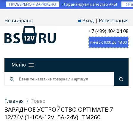
ПРОВЕРЕНО + ЗАРЯЖЕНО
⚡
Гарантируем качество АКБ!
❗ Ра
Не выбрано
Вход
|
Регистрация
+7 (499) 404 04 08
пн-вс с 9:00 до 18:00
Меню
Главная
/
Товар
ЗАРЯДНОЕ УСТРОЙСТВО OPTIMATE 7
12/24V (1-10А-12V, 5A-24V), TM260