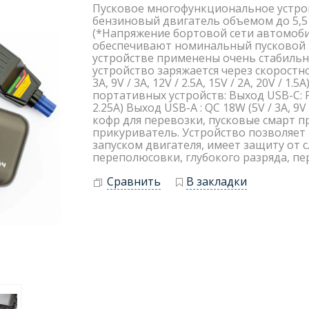
Пусковое многофункциональное устройс
бензиновый двигатель объемом до 5,5 
(*Напряжение бортовой сети автомоби
обеспечивают номинальный пусковой то
устройстве применены очень стабильны
устройство заряжается через скоростно
3A, 9V / 3A, 12V / 2.5A, 15V / 2A, 20V /
портативных устройств: Выход USB-C: PD 4
2.25A) Выход USB-A : QC 18W (5V / 3A, 9V
кофр для перевозки, пусковые смарт пр
прикуриватель. Устройство позволяет
запуском двигателя, имеет защиту от 
переполюсовки, глубокого разряда, пе
Сравнить
В закладки