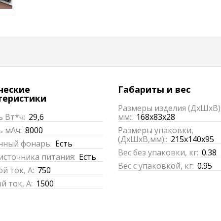
ческие
Габариты и вес
теристики
Размеры изделия (ДхШхВ)
 Вт*ч:
29,6
мм::
168x83x28
ь мАч:
8000
Размеры упаковки,
(ДхШхВ,мм)::
215x140x95
нный фонарь:
Есть
Вес без упаковки, кг:
0.38
источника питания:
Есть
Вес с упаковкой, кг:
0.95
й ток, А:
750
 ток, А:
1500