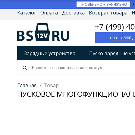
ПРОВЕРЕНО + ЗАРЯЖЕНО
Каталог
Оплата
Доставка
Возврат товара
Н
+7 (499) 4
пн-вс с 9:00 д
Зарядные устройства
Пуско-зарядные ус
Разрядно-диагностические устройства
А
Источники бесперебойного питания (ИБП)
Главная
/
Товар
ПУСКОВОЕ МНОГОФУНКЦИОНАЛЬН
Товары по брендам