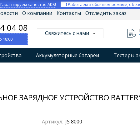
⚡
Гарантируем качество АКБ!
❗ Работаем в обычном режиме, с без
овости
О компании
Контакты
Отследить заказ
04 04 08
Свяжитесь с нами
о 18:00
тройства
Аккумуляторные батареи
Тестеры а
втокомпрессоры
Профессиональные зарядные уст
Мониторы аккумуляторных батарей
Стабилизат
ОЕ ЗАРЯДНОЕ УСТРОЙСТВО BATTERY 
Артикул:
JS 8000