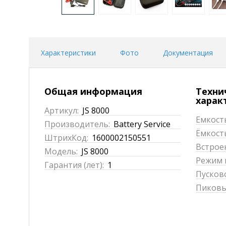
Характеристики
Фото
Документация
Общая информация
Техни
харак
Артикул:
JS 8000
Емкость
Производитель:
Battery Service
Ёмкост
ШтрихКод:
1600002150551
Встрое
Модель:
JS 8000
Режим 
Гарантия (лет):
1
Пусково
Пиковый