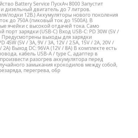
тво Battery Service ПускАч 8000 Запустит
и дизельный двигатель до 7 литров.
ля/лодки 12В.) Аккумуляторы нового поколения
к до 750A (пиковый ток до 1500А). В
е ячейки с высокой отдачей тока. Само
й порт зарядки (USB-C) Вход USB-C: PD 30W (5V /
 1.5A) Предусмотрены выходы для зарядки
5W (5V / 3A, 9V / 3A, 12V / 2.5A, 15V / 2A, 20V /
 / 2A) Выход DC: 96VA (12V / 8A) В комплекте есть
овода, кабель USB-A / type C, адаптер в
 произвести разогрев аккумулятора перед
случайного замыкания крокодилов между собой,
резаряда, перегрева, обр