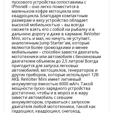
пускового устройства сопоставимы с
IPhone8 – оно легко поместится в
маленьком кофре мотоцикла или
квадроцикла. Благодаря компактным
размерам и весу устройство обладает
высокой мобильностью – вы всегда
сможете взять его с собой на рыбалку и в
дальнюю дорогу и даже в кармане. ReVolter
Mini, хоть и мал, но ничуть не уступает,
аналогичным Jump Starter`ам, которые
являются более громоздкими и менее
мобильными – способен завести двигатель
мототехники или автомобиля c бензиновым
двигателем объемом до 2,5 литров! Всегда
пригодится для запуска легковых
автомобилей, мотоциклов, генераторов и
других приборов, которые используют 12В
АКБ. ReVolter Mini имеет литиевый
аккумулятор ёмкостью 6000 мА/ч. Такой
мощности пуско-зарядного устройства
достаточно, чтобы и в мороз и в жару
завести автомобиль с севшим
аккумулятором, справиться с запуском
двигателя любой мототехники, такой как
гидроцикл, квадроцикл, снегоход,