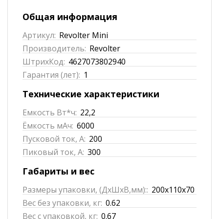
Общая информация
Артикул:
Revolter Mini
Производитель:
Revolter
ШтрихКод:
4627073802940
Гарантия (лет):
1
Технические характеристики
Емкость Вт*ч:
22,2
Ёмкость мАч:
6000
Пусковой ток, А:
200
Пиковый ток, А:
300
Габариты и вес
Размеры упаковки, (ДхШхВ,мм)::
200х110х70
Вес без упаковки, кг:
0.62
Вес с упаковкой, кг:
0.67