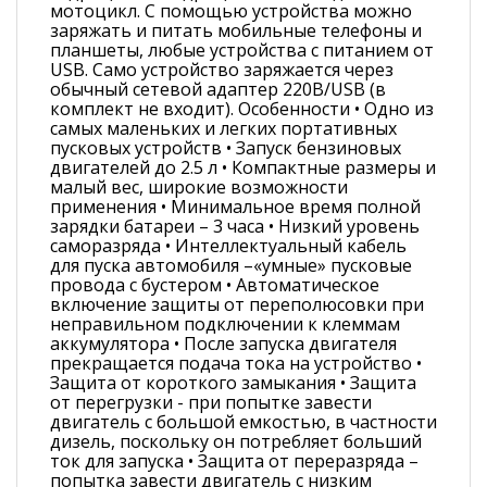
мотоцикл. С помощью устройства можно
заряжать и питать мобильные телефоны и
планшеты, любые устройства с питанием от
USB. Само устройство заряжается через
обычный сетевой адаптер 220В/USB (в
комплект не входит). Особенности • Одно из
самых маленьких и легких портативных
пусковых устройств • Запуск бензиновых
двигателей до 2.5 л • Компактные размеры и
малый вес, широкие возможности
применения • Минимальное время полной
зарядки батареи – 3 часа • Низкий уровень
саморазряда • Интеллектуальный кабель
для пуска автомобиля –«умные» пусковые
провода с бустером • Автоматическое
включение защиты от переполюсовки при
неправильном подключении к клеммам
аккумулятора • После запуска двигателя
прекращается подача тока на устройство •
Защита от короткого замыкания • Защита
от перегрузки - при попытке завести
двигатель с большой емкостью, в частности
дизель, поскольку он потребляет больший
ток для запуска • Защита от переразряда –
попытка завести двигатель с низким