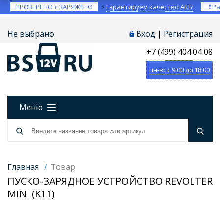
ПРОВЕРЕНО + ЗАРЯЖЕНО
⚡
Гарантируем качество АКБ!
❗ Ра
Не выбрано
Вход
|
Регистрация
+7 (499) 404 04 08
пн-вс с 9:00 до 18:00
Меню
Главная
/
Товар
ПУСКО-ЗАРЯДНОЕ УСТРОЙСТВО REVOLTER
MINI (K11)