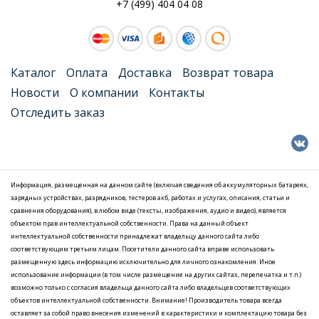
+7 (499) 404 04 08
Каталог
Оплата
Доставка
Возврат товара
Новости
О компании
Контакты
Отследить заказ
Информация, размещенная на данном сайте (включая сведения об аккумуляторных батареях,
зарядных устройствах, разрядников, тестеров акб, работах и услугах, описания, статьи и
сравнения оборудования), в любом виде (тексты, изображения, аудио и видео), является
объектом прав интеллектуальной собственности. Права на данный объект
интеллектуальной собственности принадлежат владельцу данного сайта либо
соответствующим третьим лицам. Посетители данного сайта вправе использовать
размещенную здесь информацию исключительно для личного ознакомления. Иное
использование информации (в том числе размещение на других сайтах, перепечатка и т.п.)
возможно только с согласия владельца данного сайта либо владельцев соответствующих
объектов интеллектуальной собственности. Внимание! Производитель товара всегда
оставляет за собой право внесения изменений в характеристики и комплектацию товара без