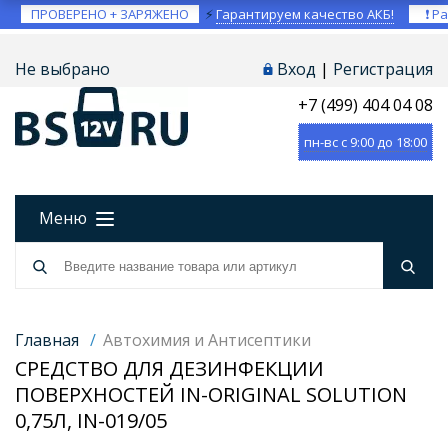
ПРОВЕРЕНО + ЗАРЯЖЕНО
⚡
Гарантируем качество АКБ!
❗ Ра
Не выбрано
Вход
|
Регистрация
+7 (499) 404 04 08
пн-вс с 9:00 до 18:00
Меню
Главная
/
Автохимия и Антисептики
СРЕДСТВО ДЛЯ ДЕЗИНФЕКЦИИ
ПОВЕРХНОСТЕЙ IN-ORIGINAL SOLUTION
0,75Л, IN-019/05