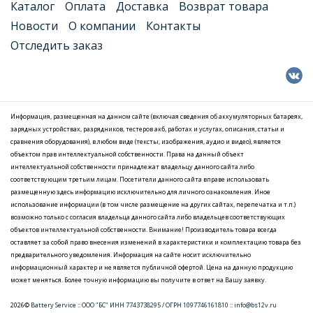
Каталог
Оплата
Доставка
Возврат товара
Новости
О компании
Контакты
Отследить заказ
Информация, размещенная на данном сайте (включая сведения об аккумуляторных батареях,
зарядных устройствах, разрядников, тестеров акб, работах и услугах, описания, статьи и
сравнения оборудования), в любом виде (тексты, изображения, аудио и видео), является
объектом прав интеллектуальной собственности. Права на данный объект
интеллектуальной собственности принадлежат владельцу данного сайта либо
соответствующим третьим лицам. Посетители данного сайта вправе использовать
размещенную здесь информацию исключительно для личного ознакомления. Иное
использование информации (в том числе размещение на других сайтах, перепечатка и т.п.)
возможно только с согласия владельца данного сайта либо владельцев соответствующих
объектов интеллектуальной собственности. Внимание! Производитель товара всегда
оставляет за собой право внесения изменений в характеристики и комплектацию товара без
предварительного уведомления. Информация на сайте носит исключительно
информационный характер и не является публичной офертой. Цена на данную продукцию
может меняться. Более точную информацию вы получите в ответ на Вашу заявку.
2026©
Battery Service
::
ООО "БС" ИНН 7743738295 / ОГРН 1097746161810
::
info@bs12v.ru