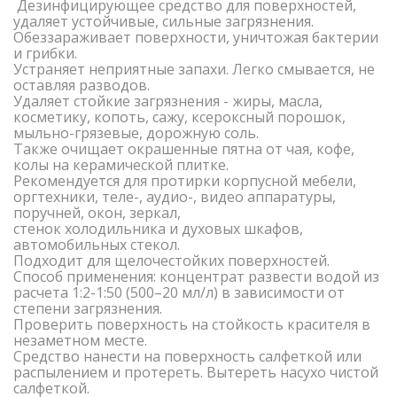
Дезинфицирующее средство для поверхностей,
удаляет устойчивые, сильные загрязнения.
Обеззараживает поверхности, уничтожая бактерии
и грибки.
Устраняет неприятные запахи. Легко смывается, не
оставляя разводов.
Удаляет стойкие загрязнения - жиры, масла,
косметику, копоть, сажу, ксероксный порошок,
мыльно-грязевые, дорожную соль.
Также очищает окрашенные пятна от чая, кофе,
колы на керамической плитке.
Рекомендуется для протирки корпусной мебели,
оргтехники, теле-, аудио-, видео аппаратуры,
поручней, окон, зеркал,
стенок холодильника и духовых шкафов,
автомобильных стекол.
Подходит для щелочестойких поверхностей.
Способ применения: концентрат развести водой из
расчета 1:2-1:50 (500–20 мл/л) в зависимости от
степени загрязнения.
Проверить поверхность на стойкость красителя в
незаметном месте.
Средство нанести на поверхность салфеткой или
распылением и протереть. Вытереть насухо чистой
салфеткой.