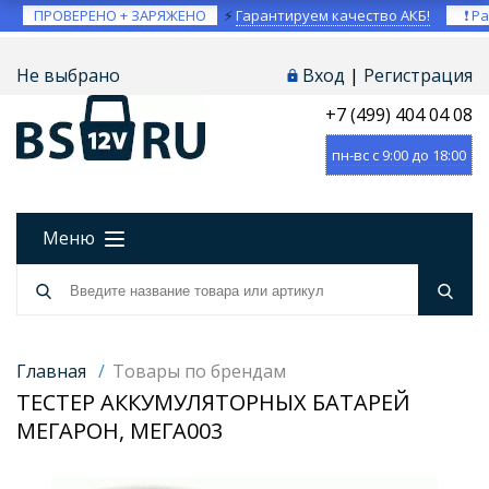
ПРОВЕРЕНО + ЗАРЯЖЕНО
⚡
Гарантируем качество АКБ!
❗ Ра
Не выбрано
Вход
|
Регистрация
+7 (499) 404 04 08
пн-вс с 9:00 до 18:00
Меню
Главная
/
Товары по брендам
ТЕСТЕР АККУМУЛЯТОРНЫХ БАТАРЕЙ
МЕГАРОН, МЕГА003