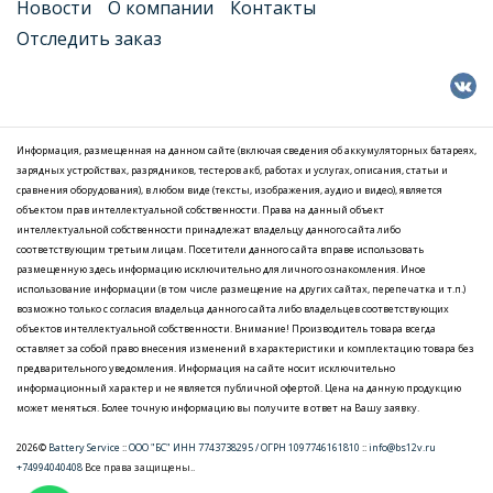
Новости
О компании
Контакты
Отследить заказ
Информация, размещенная на данном сайте (включая сведения об аккумуляторных батареях,
зарядных устройствах, разрядников, тестеров акб, работах и услугах, описания, статьи и
сравнения оборудования), в любом виде (тексты, изображения, аудио и видео), является
объектом прав интеллектуальной собственности. Права на данный объект
интеллектуальной собственности принадлежат владельцу данного сайта либо
соответствующим третьим лицам. Посетители данного сайта вправе использовать
размещенную здесь информацию исключительно для личного ознакомления. Иное
использование информации (в том числе размещение на других сайтах, перепечатка и т.п.)
возможно только с согласия владельца данного сайта либо владельцев соответствующих
объектов интеллектуальной собственности. Внимание! Производитель товара всегда
оставляет за собой право внесения изменений в характеристики и комплектацию товара без
предварительного уведомления. Информация на сайте носит исключительно
информационный характер и не является публичной офертой. Цена на данную продукцию
может меняться. Более точную информацию вы получите в ответ на Вашу заявку.
2026©
Battery Service
::
ООО "БС" ИНН 7743738295 / ОГРН 1097746161810
::
info@bs12v.ru
+74994040408
Все права защищены..