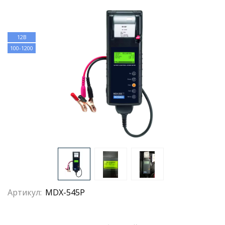
12В
100-1200
Артикул:
MDX-545P