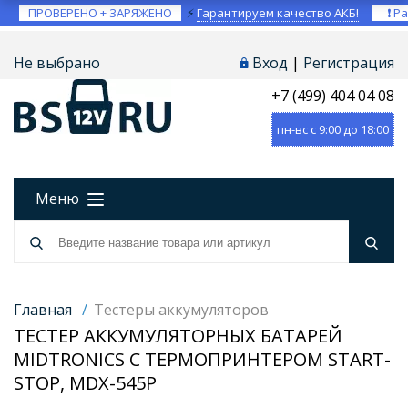
ПРОВЕРЕНО + ЗАРЯЖЕНО
⚡
Гарантируем качество АКБ!
❗ Ра
Не выбрано
Вход
|
Регистрация
+7 (499) 404 04 08
пн-вс с 9:00 до 18:00
Меню
Главная
/
Тестеры аккумуляторов
ТЕСТЕР АККУМУЛЯТОРНЫХ БАТАРЕЙ
MIDTRONICS С ТЕРМОПРИНТЕРОМ START-
STOP, MDX-545P