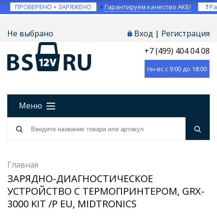
ПРОВЕРЕНО + ЗАРЯЖЕНО
⚡
Гарантируем качество АКБ!
❗ Ра
Не выбрано
Вход
|
Регистрация
+7 (499) 404 04 08
пн-вс с 9:00 до 18:00
Меню
Главная
ЗАРЯДНО-ДИАГНОСТИЧЕСКОЕ
УСТРОЙСТВО С ТЕРМОПРИНТЕРОМ, GRX-
3000 KIT /P EU, MIDTRONICS