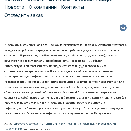
Новости
О компании
Контакты
Отследить заказ
Информация, размещенная на данном сайте (включая сведения об аккумуляторных батареях,
зарядных устройствах, разрядников, тестеров акб, работах и услугах, описания, статьи и
сравнения оборудования), в любом виде (тексты, изображения, аудио и видео), является
объектом прав интеллектуальной собственности. Права на данный объект
интеллектуальной собственности принадлежат владельцу данного сайта либо
соответствующим третьим лицам. Посетители данного сайта вправе использовать
размещенную здесь информацию исключительно для личного ознакомления. Иное
использование информации (в том числе размещение на других сайтах, перепечатка и т.п.)
возможно только с согласия владельца данного сайта либо владельцев соответствующих
объектов интеллектуальной собственности. Внимание! Производитель товара всегда
оставляет за собой право внесения изменений в характеристики и комплектацию товара без
предварительного уведомления. Информация на сайте носит исключительно
информационный характер и не является публичной офертой. Цена на данную продукцию
может меняться. Более точную информацию вы получите в ответ на Вашу заявку.
2026©
Battery Service
::
ООО "БС" ИНН 7743738295 / ОГРН 1097746161810
::
info@bs12v.ru
+74994040408
Все права защищены..