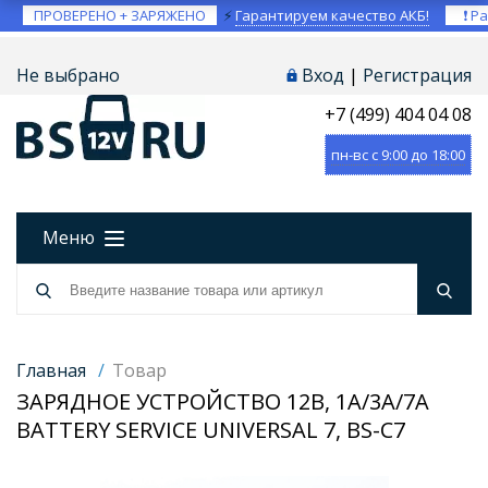
ПРОВЕРЕНО + ЗАРЯЖЕНО
⚡
Гарантируем качество АКБ!
❗ Ра
Не выбрано
Вход
|
Регистрация
+7 (499) 404 04 08
пн-вс с 9:00 до 18:00
Меню
Главная
/
Товар
ЗАРЯДНОЕ УСТРОЙСТВО 12В, 1А/3A/7A
BATTERY SERVICE UNIVERSAL 7, BS-C7