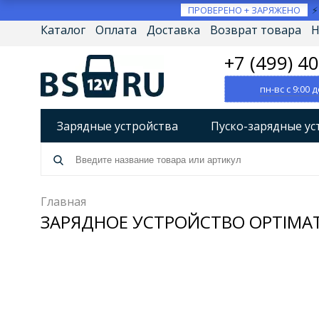
ПРОВЕРЕНО + ЗАРЯЖЕНО
Каталог
Оплата
Доставка
Возврат товара
Н
+7 (499) 4
пн-вс с 9:00 д
Зарядные устройства
Пуско-зарядные ус
Разрядно-диагностические устройства
А
Источники бесперебойного питания (ИБП)
Главная
ЗАРЯДНОЕ УСТРОЙСТВО OPTIMATE 
Товары по брендам