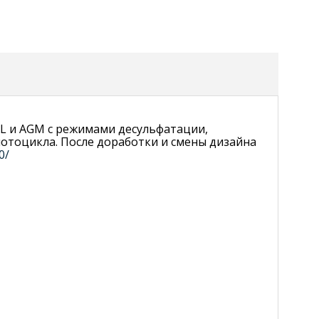
EL и AGM с режимами десульфатации,
мотоцикла. После доработки и смены дизайна
0/