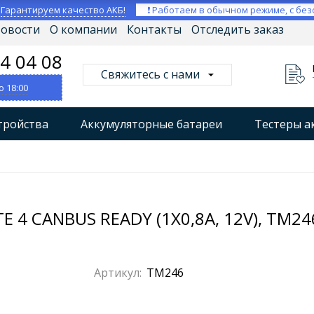
⚡
Гарантируем качество АКБ!
❗ Работаем в обычном режиме, с без
овости
О компании
Контакты
Отследить заказ
04 04 08
Свяжитесь с нами
о 18:00
тройства
Аккумуляторные батареи
Тестеры а
втокомпрессоры
Профессиональные зарядные уст
Мониторы аккумуляторных батарей
Стабилизат
4 CANBUS READY (1X0,8A, 12V), TM24
Артикул:
TM246