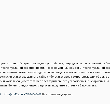
муляторных батареях, зарядных устройствах, разрядников, тестеров акб, работа
 интеллектуальной собственности. Права на данный объект интеллектуальной с
 использовать размещенную здесь информацию исключительно для личного озн
с согласия владельца данного сайта либо владельцев соответствующих объекто
тики и комплектацию товара без предварительного уведомления. Информация н
ться. Более точную информацию вы получите в ответ на Вашу заявку.
0
::
info@bs12v.ru
+74994040408
Все права защищены..