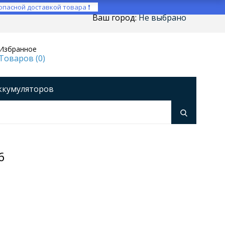
опасной доставкой товара ❗
Ваш город:
Не выбрано
Избранное
Товаров (
0
)
ккумуляторов
ройства
оры напряжения
Инверторы
6