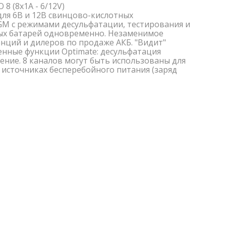
8 (8x1A - 6/12V)
для 6В и 12В свинцово-кислотных
 AGM с режимами десульфатации, тестирования и
ных батарей одновременно. Незаменимое
анций и дилеров по продаже АКБ. "Видит"
енные функции Optimate: десульфатация
нение. 8 каналов могут быть использованы для
в источниках бесперебойного питания (заряд