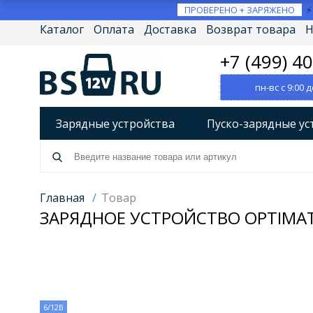
ПРОВЕРЕНО + ЗАРЯЖЕНО
Каталог
Оплата
Доставка
Возврат товара
Н
+7 (499) 4
пн-вс с 9:00 д
Зарядные устройства
Пуско-зарядные ус
Разрядно-диагностические устройства
А
Источники бесперебойного питания (ИБП)
Главная
/
Товар
ЗАРЯДНОЕ УСТРОЙСТВО OPTIMATE P
Товары по брендам
6/12В