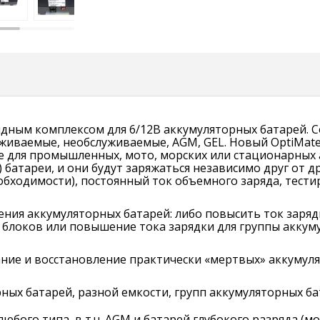
ядным комплексом для 6/12В аккумуляторных батарей. 
живаемые, необслуживаемые, АGM, GEL. Новый OptiMate
е для промышленных, мото, морских или стационарных 
 батареи, и они будут заряжаться независимо друг от д
еобходимости), постоянный ток объемного заряда, тест
ия аккумуляторных батарей: либо повысить ток заряд
 блоков или повышение тока зарядки для группы аккум
ание и восстановление практически «мертвых» аккумуля
х батарей, разной емкости, групп аккумуляторных батар
юбого типа, в т.ч. AGM и батарей глубокого разряда (м