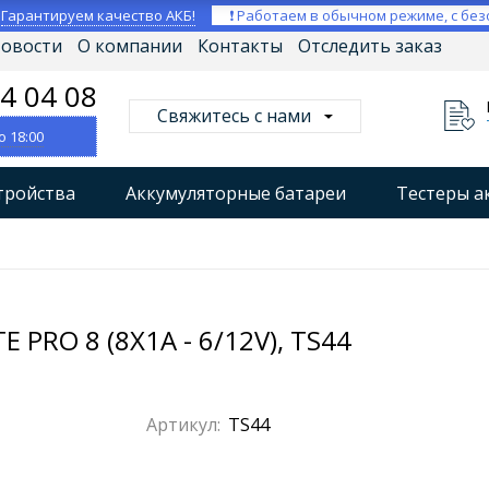
⚡
Гарантируем качество АКБ!
❗ Работаем в обычном режиме, с без
овости
О компании
Контакты
Отследить заказ
04 04 08
Свяжитесь с нами
о 18:00
тройства
Аккумуляторные батареи
Тестеры а
втокомпрессоры
Профессиональные зарядные уст
Мониторы аккумуляторных батарей
Стабилизат
RO 8 (8X1A - 6/12V), TS44
Артикул:
TS44