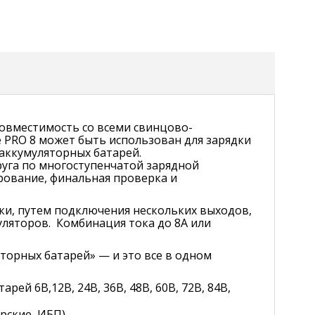
Совместимость со всеми свинцово-
 PRO 8 может быть использован для зарядки
аккумуляторных батарей.
руга по многоступенчатой зарядной
ирование, финальная проверка и
ки, путем подключения нескольких выходов,
уляторов. Комбинация тока до 8А или
торных батарей» — и это все в одном
ей 6В,12В, 24В, 36В, 48В, 60В, 72В, 84В,
орские, ИБП)