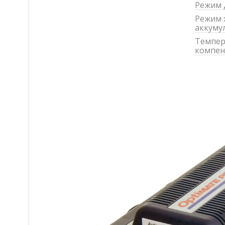
Режим 
Режим 
аккуму
Темпер
компен