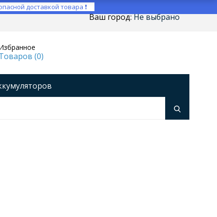
опасной доставкой товара ❗
Ваш город:
Не выбрано
Избранное
Товаров (
0
)
ккумуляторов
ройства
оры напряжения
Инверторы