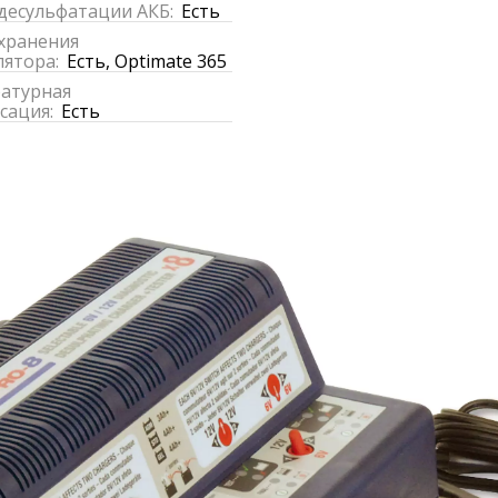
десульфатации АКБ:
Есть
хранения
лятора:
Есть, Optimate 365
атурная
сация:
Есть