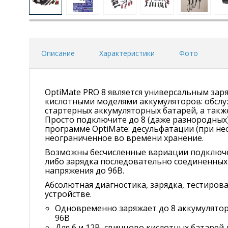
Описание
Характеристики
Фото
OptiMate PRO 8 является универсальным зар
кислотными моделями аккумуляторов: обслу
стартерных аккумуляторных батарей, а такж
Просто подключите до 8 (даже разнородных)
программе ​​OptiMate: десульфатации (при н
неограниченное во времени хранение.
Возможны бесчисленные вариации подключен
либо зарядка последовательно соединенных
напряжения до 96В.
Абсолютная диагностика, зарядка, тестиров
устройстве.
Одновременно заряжает до 8 аккумуляторны
96В
Для 6 и 12В свинцово кислотных батарей л