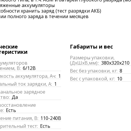
ряженные аккумуляторы
обности хранить заряд (тест разрядки АКБ)
ии полного заряда в течении месяцев
ческие
Габариты и вес
теристики
Размеры упаковки,
кумуляторов
(ДхШхВ,мм)::
380х320х210
ением, В:
6/12В
Вес без упаковки, кг:
8
кость аккумулятора, Ач:
1
Вес с упаковкой, кг:
10
льный ток зарядки, А:
1
анальное зарядное
тво:
Да
восстановление
e:
Есть
ение питания, В:
110-240В
рительный тест:
Есть