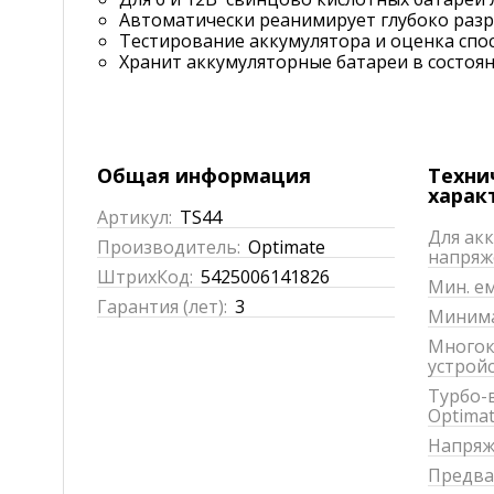
Автоматически реанимирует глубоко раз
Тестирование аккумулятора и оценка спос
Хранит аккумуляторные батареи в состоян
Общая информация
Техни
харак
Артикул:
TS44
Для ак
Производитель:
Optimate
напряж
ШтрихКод:
5425006141826
Мин. ем
Гарантия (лет):
3
Минима
Многок
устройс
Турбо-
Optimat
Напряж
Предва