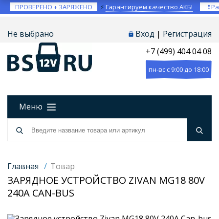
ПРОВЕРЕНО + ЗАРЯЖЕНО
⚡
Гарантируем качество АКБ!
❗ Ра
Не выбрано
Вход
|
Регистрация
+7 (499) 404 04 08
пн-вс с 9:00 до 18:00
Меню
Главная
/
Товар
ЗАРЯДНОЕ УСТРОЙСТВО ZIVAN MG18 80V
240A CAN-BUS