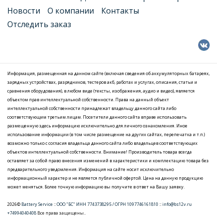
Новости
О компании
Контакты
Отследить заказ
Информация, размещенная на данном сайте (включая сведения об аккумуляторных батареях,
зарядных устройствах, разрядников, тестеров акб, работах и услугах, описания, статьи и
сравнения оборудования), в любом виде (тексты, изображения, аудио и видео), является
объектом прав интеллектуальной собственности. Права на данный объект
интеллектуальной собственности принадлежат владельцу данного сайта либо
соответствующим третьим лицам. Посетители данного сайта вправе использовать
размещенную здесь информацию исключительно для личного ознакомления. Иное
использование информации (в том числе размещение на других сайтах, перепечатка и т.п.)
возможно только с согласия владельца данного сайта либо владельцев соответствующих
объектов интеллектуальной собственности. Внимание! Производитель товара всегда
оставляет за собой право внесения изменений в характеристики и комплектацию товара без
предварительного уведомления. Информация на сайте носит исключительно
информационный характер и не является публичной офертой. Цена на данную продукцию
может меняться. Более точную информацию вы получите в ответ на Вашу заявку.
2026©
Battery Service
::
ООО "БС" ИНН 7743738295 / ОГРН 1097746161810
::
info@bs12v.ru
+74994040408
Все права защищены..