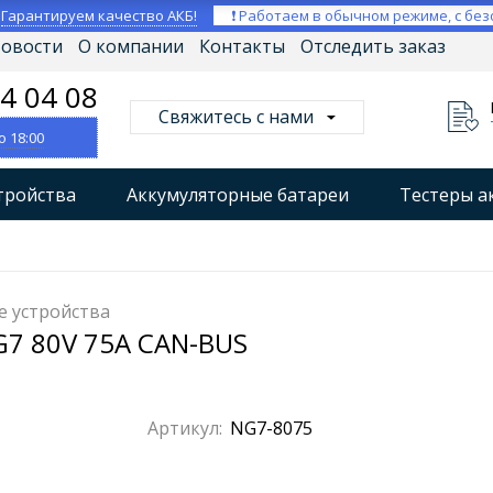
⚡
Гарантируем качество АКБ!
❗ Работаем в обычном режиме, с без
овости
О компании
Контакты
Отследить заказ
04 04 08
Свяжитесь с нами
о 18:00
тройства
Аккумуляторные батареи
Тестеры а
втокомпрессоры
Профессиональные зарядные уст
Мониторы аккумуляторных батарей
Стабилизат
е устройства
7 80V 75A CAN-BUS
Артикул:
NG7-8075