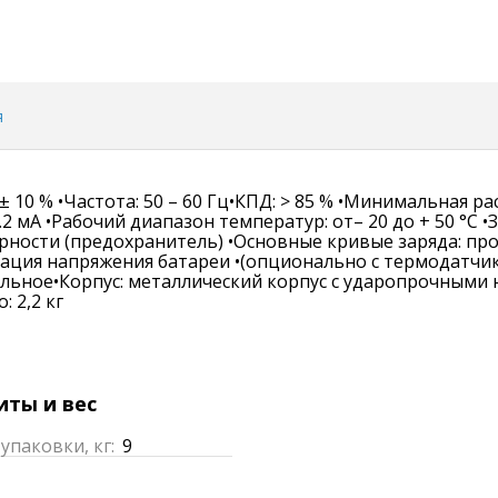
я
± 10 % •Частота: 50 – 60 Гц•КПД: > 85 % •Минимальная р
2 мА •Рабочий диапазон температур: от– 20 до + 50 °C 
рности (предохранитель) •Основные кривые заряда: пр
сация напряжения батареи •(опционально с термодатчик
льное•Корпус: металлический корпус с ударопрочными н
: 2,2 кг
иты и вес
 упаковки, кг:
9