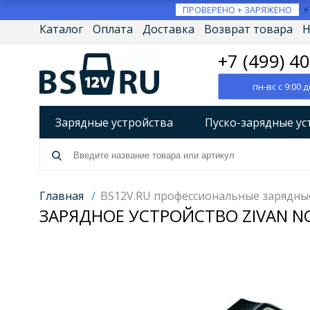
ПРОВЕРЕНО + ЗАРЯЖЕНО
Каталог
Оплата
Доставка
Возврат товара
Н
+7 (499) 4
пн-вс с 9:00 д
Зарядные устройства
Пуско-зарядные ус
Разрядно-диагностические устройства
А
Источники бесперебойного питания (ИБП)
Главная
/
BS12V.RU профессиональные зарядны
ЗАРЯДНОЕ УСТРОЙСТВО ZIVAN NG
Товары по брендам