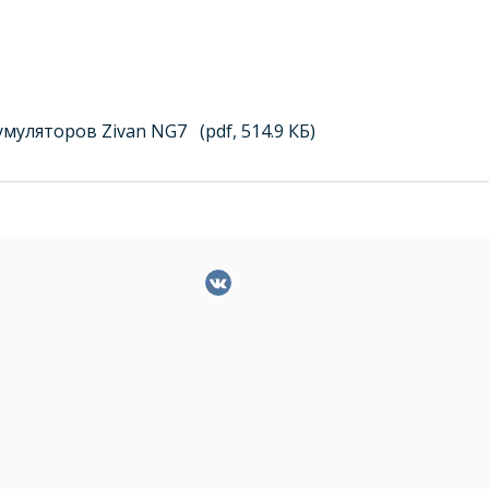
умуляторов Zivan NG7
(pdf, 514.9 КБ)