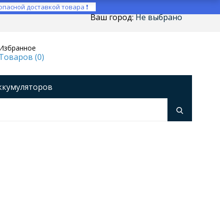
опасной доставкой товара ❗
Ваш город:
Не выбрано
Избранное
Товаров (
0
)
ккумуляторов
ройства
оры напряжения
Инверторы