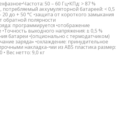
хфазное•Частота: 50 – 60 Гц•КПд: > 87 %
, потребляемый аккумуляторной батареей: < 0,5
 20 до + 50 °C •защита от короткого замыкания
от обратной полярности
ряда: программируется •отображение
•Точность выходного напряжения: ± 0,5 %
ия батареи •(опционально с термодатчиком)
нчание заряда» •охлаждение: принудительное
опрочными накладка-•ми из ABS пластика размер:
 • Вес нетто: 9,0 кг