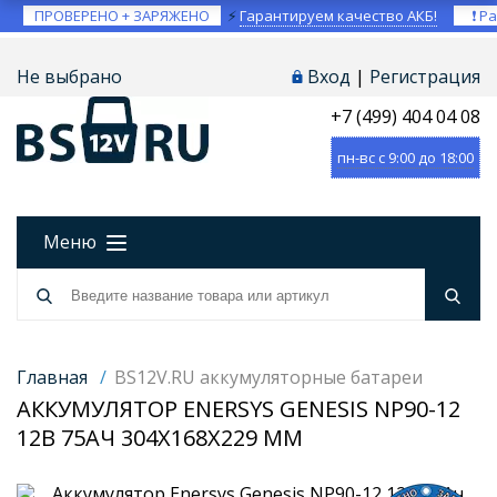
ПРОВЕРЕНО + ЗАРЯЖЕНО
⚡
Гарантируем качество АКБ!
❗ Ра
Не выбрано
Вход
|
Регистрация
+7 (499) 404 04 08
пн-вс с 9:00 до 18:00
Меню
Главная
/
BS12V.RU аккумуляторные батареи
АККУМУЛЯТОР ENERSYS GENESIS NP90-12
12В 75АЧ 304X168X229 ММ