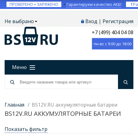
ПРОВЕРЕНО + ЗАРЯЖЕНО
⚡
Гарантируем качество АКБ!
❗ Ра
Не выбрано
Вход
|
Регистрация
+7 (499) 404 04 08
пн-вс с 9:00 до 18:00
Меню
Главная
/
BS12V.RU аккумуляторные батареи
BS12V.RU АККУМУЛЯТОРНЫЕ БАТАРЕИ
Показать фильтр