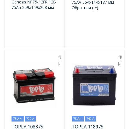
Genesis NP75-12FR 12В
75Ач 564x114x187 мм
75Ач 259x169x208 мм
Обратная (-+)
75 А·ч
700 А
75 А·ч
740 А
TOPLA 108375
TOPLA 118975