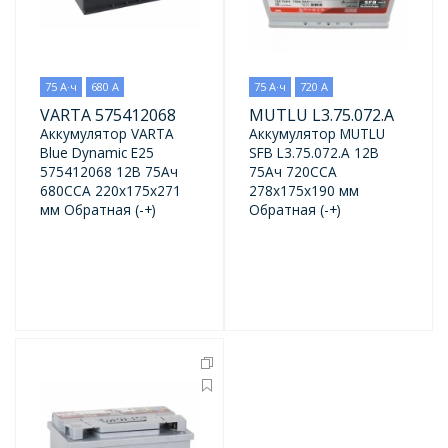
75 А·ч
680 А
75 А·ч
720 А
VARTA 575412068
MUTLU L3.75.072.A
Аккумулятор VARTA
Аккумулятор MUTLU
Blue Dynamic E25
SFB L3.75.072.A 12В
575412068 12В 75Ач
75Ач 720CCA
680CCA 220x175x271
278x175x190 мм
мм Обратная (-+)
Обратная (-+)