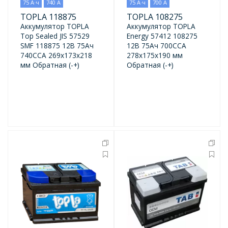
75 А·ч
740 А
75 А·ч
700 А
TOPLA 118875
TOPLA 108275
Аккумулятор TOPLA
Аккумулятор TOPLA
Top Sealed JIS 57529
Energy 57412 108275
SMF 118875 12В 75Ач
12В 75Ач 700CCA
740CCA 269x173x218
278x175x190 мм
мм Обратная (-+)
Обратная (-+)