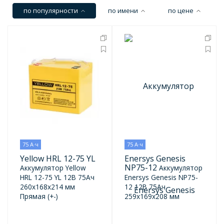
по популярности
по имени
по цене
75 А·ч
75 А·ч
Yellow HRL 12-75 YL
Enersys Genesis
NP75-12
Аккумулятор Yellow
Аккумулятор
HRL 12-75 YL 12В 75Ач
Enersys Genesis NP75-
260x168x214 мм
12 12В 75Ач
Прямая (+-)
259x169x208 мм