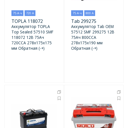
75 А·ч
720 А
75 А·ч
800 А
TOPLA 118072
Tab 299275
Аккумулятор TOPLA
Аккумулятор Tab OEM
Top Sealed 57510 SMF
57512 SMF 299275 12В
118072 12В 75Ач
75Ач 800CCA
720CCA 278x175x175
278x175x190 мм
мм Обратная (-+)
Обратная (-+)