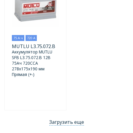
75 А·ч
720 А
MUTLU L3.75.072.B
Аккумулятор MUTLU
SFB L3.75.072.B 12В
75Ач 720CCA
278x175x190 мм
Прямая (+-)
Загрузить еще