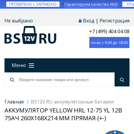
ПРОВЕРЕНО + ЗАРЯЖЕНО
⚡
Гарантируем качество АКБ!
❗ Ра
Не выбрано
Вход
|
Регистрация
+7 (499) 404 04 08
пн-вс с 9:00 до 18:00
Меню
Главная
/
BS12V.RU аккумуляторные батареи
АККУМУЛЯТОР YELLOW HRL 12-75 YL 12В
75АЧ 260X168X214 ММ ПРЯМАЯ (+-)